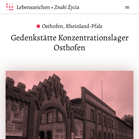
=
Lebenszeichen •
Znaki Życia
Start
Osthofen, Rheinland-Pfalz
Orte
Gedenkstätte Konzentrationslager
Mens
Osthofen
Begri
Ausst
Über 
Deuts